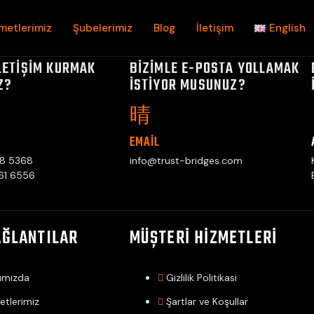
metlerimiz
Şubelerimiz
Blog
İletişim
English
ILETIŞIM KURMAK
BIZIMLE E-POSTA YOLLAMAK
Z?
ISTIYOR MUSUNUZ?
EMAIL
88 5368
info@trust-bridges.com
61 6556
AĞLANTILAR
MÜŞTERI HIZMETLERI
ımızda
Gizlilik Politikası
etlerimiz
Şartlar ve Koşullar