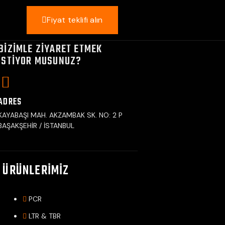
Fiyat teklifi alın
BIZIMLE ZIYARET ETMEK
ISTIYOR MUSUNUZ?
ADRES
KAYABAŞI MAH. AKZAMBAK SK. NO: 2 P
BAŞAKŞEHİR / İSTANBUL
ÜRÜNLERIMIZ
PCR
LTR & TBR