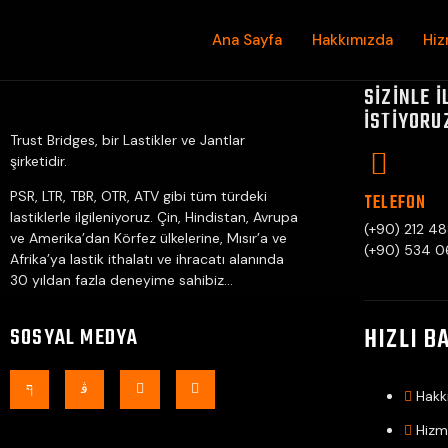
Ana Sayfa
Hakkımızda
Hiz
SIZINLE 
ISTIYORU
Trust Bridges, bir Lastikler ve Jantlar
şirketidir.
PSR, LTR, TBR, OTR, ATV gibi tüm türdeki
TELEFON
lastiklerle ilgileniyoruz. Çin, Hindistan, Avrupa
(+90) 212 4
ve Amerika’dan Körfez ülkelerine, Mısır’a ve
(+90) 534 0
Afrika’ya lastik ithalatı ve ihracatı alanında
30 yıldan fazla deneyime sahibiz…
HIZLI B
SOSYAL MEDYA
Hakk
Hizm